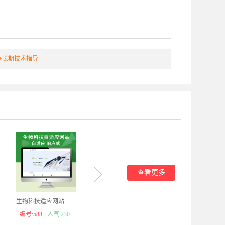
+长期技术指导
查看更多
生物科技适应网站...
教育培训类网站...
光学眼
编号:588
人气:230
编号:584
人气:164
编号: