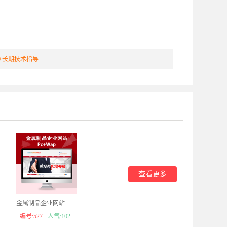
+长期技术指导
查看更多
金属制品企业网站...
红色装饰材料网站...
工程装修
编号:527
人气:102
编号:519
人气:122
编号: