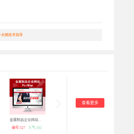
+长期技术指导
查看更多
金属制品企业网站...
红色装饰材料网站...
工程装修
编号:527
人气:102
编号:519
人气:122
编号: