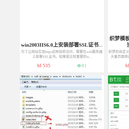
织梦模板
win2003IIS6.0上安装部署SSL证书
...
为了让网站实现https这种加密访问，需要在web服务器
织梦的自定
上部署SSL证书。如果是比较重要的w...
大量页面用
咨询热线：13775048177（微信同号）
咨询
Id 535
81
I