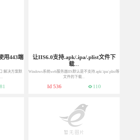
使用443端
让IIS6.0支持.apk/.ipa/.plist文件下
载
...
3端口 解决方案默
Windows系统web服务器IIS默认是不支持.apk/.ipa/.plist等
.
文件的下载...
信同号）
咨询热线：13775048177（微信同号）
81
Id 536
110