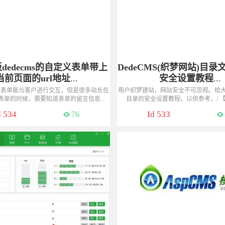
dedecms的自定义表单带上
DedeCMS(织梦网站)目
当前页面的url地址
...
安全设置教程
...
义表单能与客户进行交互，但是很多站长在
用户织梦建站，网站安全不可忽视。给
表单的时候，需要知道表单的留言信息...
目录的安全设置教程。以供参考。/ 【站
热线：13775048177（微信同号）
咨询热线：13775048177（微
d 534
76
Id 533