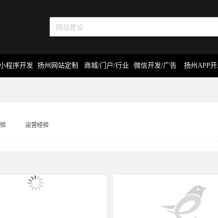
小程序开发
扬州网站定制
商城/门户/行业
微信开发/广告
扬州APP
验
运营经验