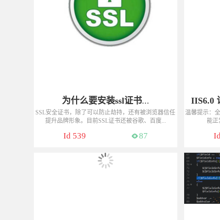
为什么要安装ssl证书
...
IIS6.
SSL安全证书，除了可以防止劫持，还有被浏览器信任
温馨提示：全
提升品牌形象。目前SSL证书还被谷歌、百度...
能正常
咨询热线：13775048177（微信同号）
咨询
Id 539
87
I