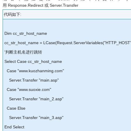
用 Response.Redirect 或 Server.Transfer
代码如下:
Dim cc_str_host_name
cc_str_host_name = LCase(Request.ServerVariables("HTTP_HOST"
'判断主机名进行跳转
Select Case cc_str_host_name
Case "www.kuozhanming.com"
Server.Transfer "main.asp"
Case "www.suoxie.com"
Server.Transfer "main_2.asp"
Case Else
Server.Transfer "main_3.asp"
End Select