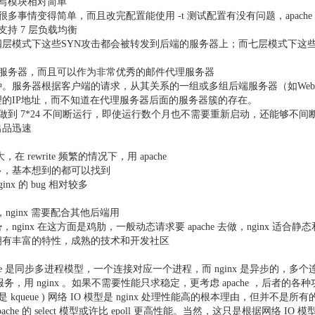
编写模块相对简单
置让很多事情变得简单，而且改完配置能使用 -t 测试配置有没有问题，apac
支持 7 层负载均衡
层模式下这些SYN攻击都会被转发到后端的服务器上；而七层模式下这些
代理服务器，而且可以作为非常优秀的邮件代理服务器
。服务器根据客户端的请求，从其关系的一组或多组后端服务器（如We
的IP地址，而不知道在代理服务器后面的服务器簇的存在。
以做到 7*24 不间断运行，即使运行数个月也不需要重新启动，还能够不
出品迅速
nx 强大，在 rewrite 频繁的情况下，用 apache
块超多，基本想到的都可以找到
ginx 的 bug 相对较多
简单，nginx 需要配合其他后端用
势，nginx 在这方面是鸡肋，一般动态请求要 apache 去做，nginx 适合静
流，拥有丰富的特性，成熟的技术和开发社区
che 是同步多进程模型，一个连接对应一个进程，而 nginx 是异步的，
服务，用 nginx 。如果不需要性能只求稳定，更考虑 apache ，后者的
sd 上是 kqueue ) 网络 IO 模型是 nginx 处理性能高的根本理由，但并
che 的 select 模型或许比 epoll 更高性能。当然，这只是根据网络